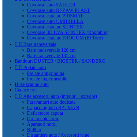
Covorase auto SAHLER
Covorase auto REZAW PLAST
Covorase cauciuc PRISMAT
Covorase auto UMBRELLA
Covorase cauciuc SEINTEX
Covorase 3D EVA SEINTEX (Rhombus)
Covorase cauciuc FROGUM (El Toro)


Bare transversale
Bare transversale 120 cm
Bare transversale 135 cm
Bandouri DUSTER / BIGSTER / SANDERO


Prelate auto
Prelate antigrindina
Prelate impermeabile
Huse scaune auto
Capace roti


Alte accesorii auto (interior + exterior)
Paravanturi auto dedicate
Capace oglinda BATMAN
Deflectoare capota
Ornamente crom
Aparatori noroi
Bullbar
Distantiere auto / Accesorii jante