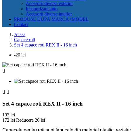
Accesorii diverse exterior
Insonorizant auto
Accesorii diverse interior
PRODUSE DUPĂ MARCĂ+MODEL
Contact
Acasă
Capace roti
Set 4 capace roti REX II - 16 inch
-20 lei



Set 4 capace roti REX II - 16 inch
192 lei
172 lei
Reducere 20 lei
Capacele pentru roti sunt fabricate din material plastic, rezisten