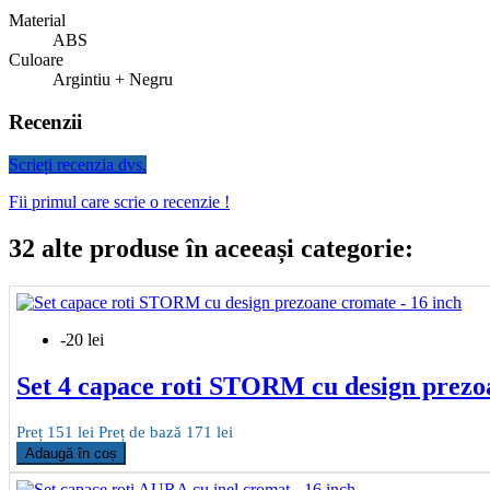
Material
ABS
Culoare
Argintiu + Negru
Recenzii
Scrieți recenzia dvs.
Fii primul care scrie o recenzie !
32 alte produse în aceeași categorie:
-20 lei
Set 4 capace roti STORM cu design prezo
Preț
151 lei
Preț de bază
171 lei
Adaugă în coș