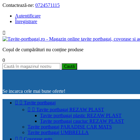
Contactează-ne:
0724571115
Autentificare
Înregistrare

Coșul de cumpărături nu conține produse
0
Caută
Se incarca cele mai bune oferte!


Tavite portbagaj


Tavite portbagaj REZAW PLAST
Tavite portbagaj plastic REZAW PLAST
Tavite portbagaj cauciuc REZAW PLAST
Tavite portbagaj PARADISE CAR MATS
Tavite portbagaj UMBRELLA


Covorase auto