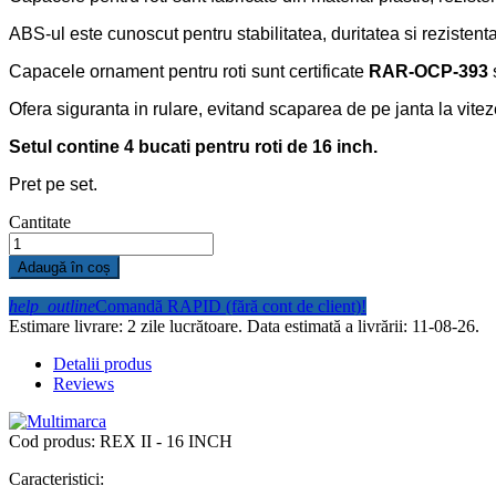
ABS-ul este cunoscut pentru stabilitatea, duritatea si rezisten
Capacele ornament pentru roti sunt certificate
RAR-OCP-393
Ofera siguranta in rulare, evitand scaparea de pe janta la vite
Setul contine 4 bucati pentru roti de 16 inch.
Pret pe set.
Cantitate
Adaugă în coș
help_outline
Comandă RAPID (fără cont de client)!
Estimare livrare: 2 zile lucrătoare.
Data estimată a livrării: 11-08-26.
Detalii produs
Reviews
Cod produs:
REX II - 16 INCH
Caracteristici: